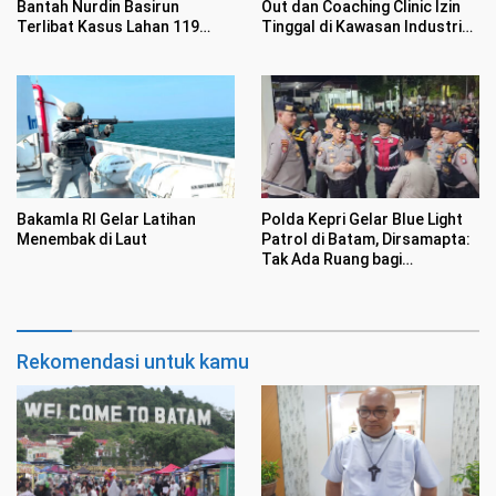
Bantah Nurdin Basirun
Out dan Coaching Clinic Izin
Terlibat Kasus Lahan 119
Tinggal di Kawasan Industri
Hektar di Desa Penarah
Tunas Prima
Bakamla RI Gelar Latihan
Polda Kepri Gelar Blue Light
Menembak di Laut
Patrol di Batam, Dirsamapta:
Tak Ada Ruang bagi
Premanisme
Rekomendasi untuk kamu