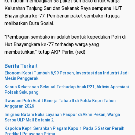
kemudian membagikan 55 paket sembako untuk warga
Kelurahan Tanjung Sari dan Sekanak Raya sempena HUT
Bhayangkara ke-77. Pemberian paket sembako itu juga
melibatkan Duta Sosial.
“Pembagian sembako ini adalah bentuk kepedulian Polri di
Hut Bhayangkara ke-77 terhadap warga yang
membutuhkan,” tutup AKP Parlin. (red)
Berita Terkait
Ekonomi Kepri Tumbuh 6,99 Persen, Investasi dan Industri Jadi
Mesin Penggerak
Kasus Kekerasan Seksual Terhadap Anak P21, Aktivis Apresiasi
Polsek Sekupang
Itwasum Polri Audit Kinerja Tahap II di Polda Kepri Tahun
Anggaran 2026
Imigrasi Batam Buka Layanan Paspor di Akhir Pekan, Warga
Serbu ULP Mall Botania 2
Kapolda Kepri Serahkan Piagam Kapolri Pada 5 Satker Peraih
Predikat Pelayanan Prima