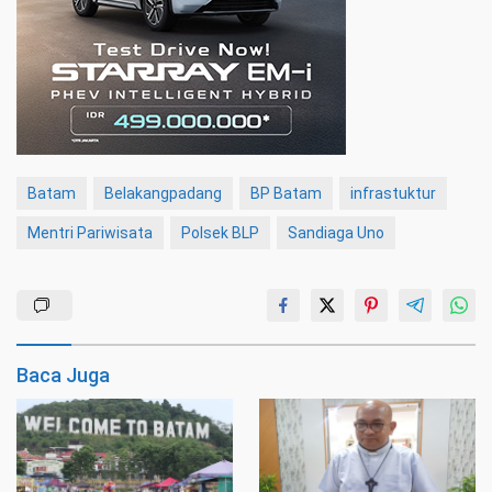
Batam
Belakangpadang
BP Batam
infrastuktur
Mentri Pariwisata
Polsek BLP
Sandiaga Uno
Baca Juga