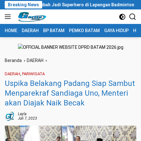
Langsung
i Berubah Jadi Superhero di Lapangan Badminton
Breaking News
Perkuat
ke
konten
HOME
DAERAH
BP BATAM
PEMKO BATAM
GAYA HIDUP
HUK
Beranda
DAERAH
DAERAH
,
PARIWISATA
Uspika Belakang Padang Siap Sambut
Menparekraf Sandiaga Uno, Menteri
akan Diajak Naik Becak
Layla
Juli 7, 2023