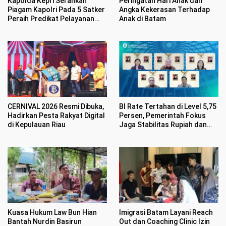
Kapolda Kepri Serahkan
Peringatan Hari Anak dan
Piagam Kapolri Pada 5 Satker
Angka Kekerasan Terhadap
Peraih Predikat Pelayanan
Anak di Batam
Prima
CERNIVAL 2026 Resmi Dibuka,
BI Rate Tertahan di Level 5,75
Hadirkan Pesta Rakyat Digital
Persen, Pemerintah Fokus
di Kepulauan Riau
Jaga Stabilitas Rupiah dan
Inflasi
Kuasa Hukum Law Bun Hian
Imigrasi Batam Layani Reach
Bantah Nurdin Basirun
Out dan Coaching Clinic Izin