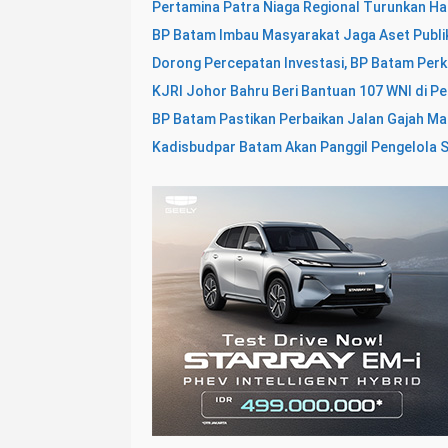
Pertamina Patra Niaga Regional Turunkan Ha
BP Batam Imbau Masyarakat Jaga Aset Publi
Dorong Percepatan Investasi, BP Batam Perk
KJRI Johor Bahru Beri Bantuan 107 WNI di Pe
BP Batam Pastikan Perbaikan Jalan Gajah Ma
Kadisbudpar Batam Akan Panggil Pengelola SP