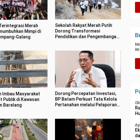
Sekolah Rakyat Merah Putih
Terintegrasi Merah
Dorong Transformasi
enumbuhkan Mimpi di
B
Pendidikan dan Pengembangan
empang-Galang
SDM Kota Batam
In
is
P
Dorong Percepatan Investasi,
 Imbau Masyarakat
BP Batam Perkuat Tata Kelola
t Publik di Kawasan
Ok
Pertanahan melalui Pelaporan
n Barelang
R
Mandiri LMS
Hu
Ag
Ek
da