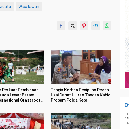
wisata
Wisatawan
 Perkuat Pembinaan
Tangis Korban Penipuan Pecah
Muda Lewat Batam
Usai Dapat Uluran Tangan Kabid
ternational Grassroot
Propam Polda Kepri
O
Football sebagai Festival 2026
In
de
mu