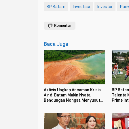
BP Batam
Investasi
Investor
Pari
Komentar
Baca Juga
Aktivis Ungkap Ancaman Krisis
BP Batam
Air di Batam Makin Nyata,
Talenta 
Bendungan Nongsa Menyusut
Prime In
2,5 Meter Dalam Sekejap