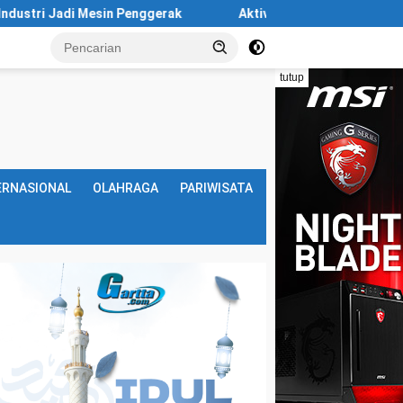
nggerak
Aktivis Ungkap Ancaman Krisis Air di Batam Maki
tutup
ERNASIONAL
OLAHRAGA
PARIWISATA