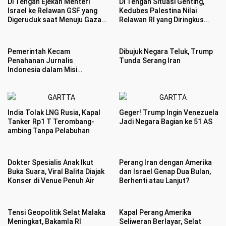
Di Tengah Ejekan Menteri
Di Tengah Situasi Genting,
Israel ke Relawan GSF yang
Kedubes Palestina Nilai
Digeruduk saat Menuju Gaza,
Relawan RI yang Diringkus
Aktivis: Palestina Merdeka
Tentara Israel sebagai
Pahlawan Pembela HAM
Pemerintah Kecam
Dibujuk Negara Teluk, Trump
Penahanan Jurnalis
Tunda Serang Iran
Indonesia dalam Misi
Kemanusiaan ke Gaza
India Tolak LNG Rusia, Kapal
Geger! Trump Ingin Venezuela
Tanker Rp1 T Terombang-
Jadi Negara Bagian ke 51 AS
ambing Tanpa Pelabuhan
Dokter Spesialis Anak Ikut
Perang Iran dengan Amerika
Buka Suara, Viral Balita Diajak
dan Israel Genap Dua Bulan,
Konser di Venue Penuh Air
Berhenti atau Lanjut?
Tensi Geopolitik Selat Malaka
Kapal Perang Amerika
Meningkat, Bakamla RI
Seliweran Berlayar, Selat