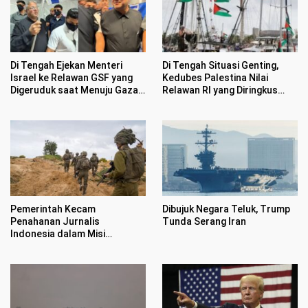
Di Tengah Ejekan Menteri
Di Tengah Situasi Genting,
Israel ke Relawan GSF yang
Kedubes Palestina Nilai
Digeruduk saat Menuju Gaza,
Relawan RI yang Diringkus
Aktivis: Palestina Merdeka
Tentara Israel sebagai
Pahlawan Pembela HAM
Pemerintah Kecam
Dibujuk Negara Teluk, Trump
Penahanan Jurnalis
Tunda Serang Iran
Indonesia dalam Misi
Kemanusiaan ke Gaza