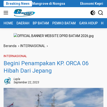
Langsung
ia Tanam Mangrove di Nongsa
Breaking News
Ekonomi Kepri Tumbuh 6,99 P
ke
konten
HOME
DAERAH
BP BATAM
PEMKO BATAM
GAYA HIDUP
HUK
Beranda
INTERNASIONAL
INTERNASIONAL
Begini Penampakan KP. ORCA 06
Hibah Dari Jepang
Layla
September 22, 2023