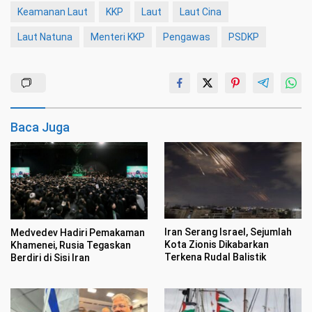
Keamanan Laut
KKP
Laut
Laut Cina
Laut Natuna
Menteri KKP
Pengawas
PSDKP
Baca Juga
Iran Serang Israel, Sejumlah
Medvedev Hadiri Pemakaman
Kota Zionis Dikabarkan
Khamenei, Rusia Tegaskan
Terkena Rudal Balistik
Berdiri di Sisi Iran