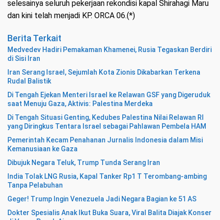
selesainya seluruh pekerjaan rekondisi kapal Shirahagi Maru
dan kini telah menjadi KP. ORCA 06.(*)
Berita Terkait
Medvedev Hadiri Pemakaman Khamenei, Rusia Tegaskan Berdiri
di Sisi Iran
Iran Serang Israel, Sejumlah Kota Zionis Dikabarkan Terkena
Rudal Balistik
Di Tengah Ejekan Menteri Israel ke Relawan GSF yang Digeruduk
saat Menuju Gaza, Aktivis: Palestina Merdeka
Di Tengah Situasi Genting, Kedubes Palestina Nilai Relawan RI
yang Diringkus Tentara Israel sebagai Pahlawan Pembela HAM
Pemerintah Kecam Penahanan Jurnalis Indonesia dalam Misi
Kemanusiaan ke Gaza
Dibujuk Negara Teluk, Trump Tunda Serang Iran
India Tolak LNG Rusia, Kapal Tanker Rp1 T Terombang-ambing
Tanpa Pelabuhan
Geger! Trump Ingin Venezuela Jadi Negara Bagian ke 51 AS
Dokter Spesialis Anak Ikut Buka Suara, Viral Balita Diajak Konser