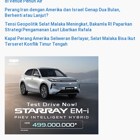
di Venue Penuh Air
Perang Iran dengan Amerika dan Israel Genap Dua Bulan,
Berhenti atau Lanjut?
Tensi Geopolitik Selat Malaka Meningkat, Bakamla RI Paparkan
Strategi Pengamanan Laut Libatkan Rafala
Kapal Perang Amerika Seliweran Berlayar, Selat Malaka Bisa Ikut
Terseret Konflik Timur Tengah