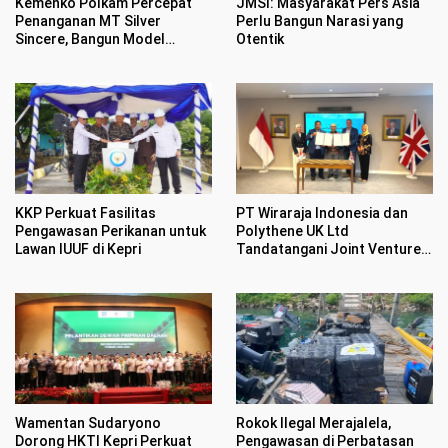
Kemenko Polkam Percepat
JMSI: Masyarakat Pers Asia
Penanganan MT Silver
Perlu Bangun Narasi yang
Sincere, Bangun Model
Otentik
Nasional Penanganan Kapal
Asing Tenggelam
KKP Perkuat Fasilitas
PT Wiraraja Indonesia dan
Pengawasan Perikanan untuk
Polythene UK Ltd
Lawan IUUF di Kepri
Tandatangani Joint Venture
Senilai Rp1,17 Triliun
Wamentan Sudaryono
Rokok Ilegal Merajalela,
Dorong HKTI Kepri Perkuat
Pengawasan di Perbatasan