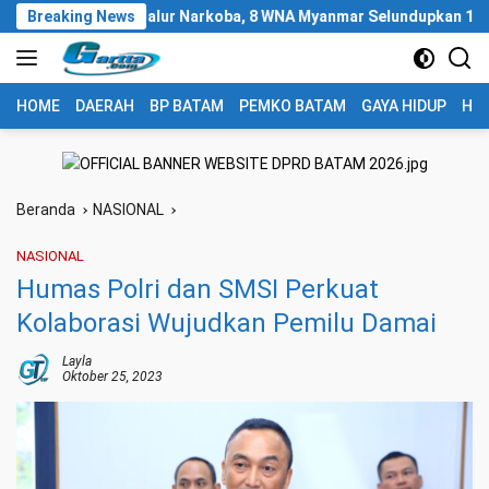
Langsung
madona Jalur Narkoba, 8 WNA Myanmar Selundupkan 1,3 Ton Ketami
Breaking News
ke
konten
HOME
DAERAH
BP BATAM
PEMKO BATAM
GAYA HIDUP
HUK
Beranda
NASIONAL
NASIONAL
Humas Polri dan SMSI Perkuat
Kolaborasi Wujudkan Pemilu Damai
Layla
Oktober 25, 2023