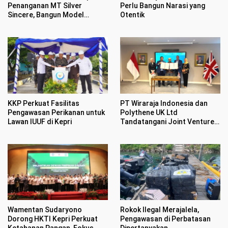
Penanganan MT Silver
Perlu Bangun Narasi yang
Sincere, Bangun Model
Otentik
Nasional Penanganan Kapal
Asing Tenggelam
KKP Perkuat Fasilitas
PT Wiraraja Indonesia dan
Pengawasan Perikanan untuk
Polythene UK Ltd
Lawan IUUF di Kepri
Tandatangani Joint Venture
Senilai Rp1,17 Triliun
Wamentan Sudaryono
Rokok Ilegal Merajalela,
Dorong HKTI Kepri Perkuat
Pengawasan di Perbatasan