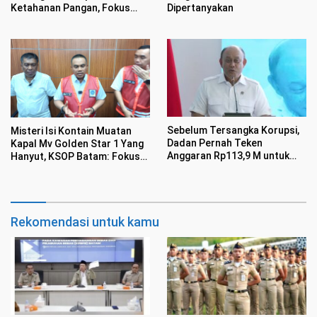
Ketahanan Pangan, Fokus
Dipertanyakan
Kembangkan Komoditas
Strategis
Sebelum Tersangka Korupsi,
Misteri Isi Kontain Muatan
Dadan Pernah Teken
Kapal Mv Golden Star 1 Yang
Anggaran Rp113,9 M untuk
Hanyut, KSOP Batam: Fokus
Handuk-Semir Sepatu
Keselamatan Pelayaran
Diutamakan
Rekomendasi untuk kamu