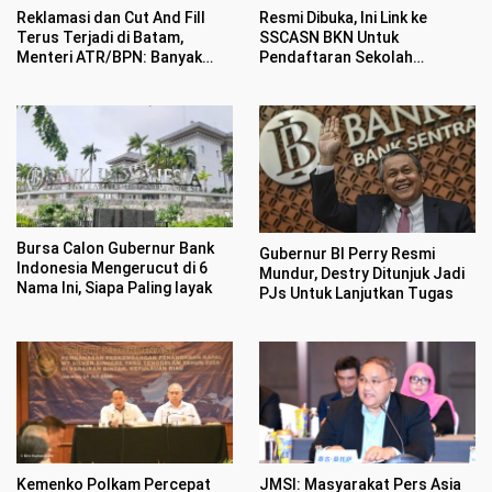
Reklamasi dan Cut And Fill
Resmi Dibuka, Ini Link ke
Terus Terjadi di Batam,
SSCASN BKN Untuk
Menteri ATR/BPN: Banyak
Pendaftaran Sekolah
Sekali Pengaduan Masuk
Kedinasan 2026
Bursa Calon Gubernur Bank
Gubernur BI Perry Resmi
Indonesia Mengerucut di 6
Mundur, Destry Ditunjuk Jadi
Nama Ini, Siapa Paling layak
PJs Untuk Lanjutkan Tugas
Kemenko Polkam Percepat
JMSI: Masyarakat Pers Asia