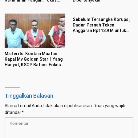
Ketahanan Pangan, Fokus
Dipertanyakan
Kembangkan Komoditas
Strategis
Sebelum Tersangka Korupsi,
Dadan Pernah Teken
Anggaran Rp113,9 M untuk
Handuk-Semir Sepatu
Misteri Isi Kontain Muatan
Kapal Mv Golden Star 1 Yang
Hanyut, KSOP Batam: Fokus
Keselamatan Pelayaran
Diutamakan
Tinggalkan Balasan
Alamat email Anda tidak akan dipublikasikan.
Ruas yang wajib
ditandai
*