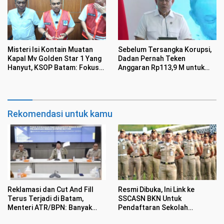
Misteri Isi Kontain Muatan
Sebelum Tersangka Korupsi,
Kapal Mv Golden Star 1 Yang
Dadan Pernah Teken
Hanyut, KSOP Batam: Fokus
Anggaran Rp113,9 M untuk
Keselamatan Pelayaran
Handuk-Semir Sepatu
Diutamakan
Rekomendasi untuk kamu
Reklamasi dan Cut And Fill
Resmi Dibuka, Ini Link ke
Terus Terjadi di Batam,
SSCASN BKN Untuk
Menteri ATR/BPN: Banyak
Pendaftaran Sekolah
Sekali Pengaduan Masuk
Kedinasan 2026