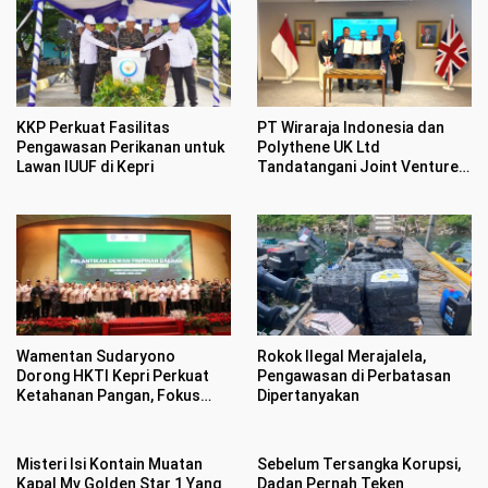
KKP Perkuat Fasilitas
PT Wiraraja Indonesia dan
Pengawasan Perikanan untuk
Polythene UK Ltd
Lawan IUUF di Kepri
Tandatangani Joint Venture
Senilai Rp1,17 Triliun
Wamentan Sudaryono
Rokok Ilegal Merajalela,
Dorong HKTI Kepri Perkuat
Pengawasan di Perbatasan
Ketahanan Pangan, Fokus
Dipertanyakan
Kembangkan Komoditas
Strategis
Misteri Isi Kontain Muatan
Sebelum Tersangka Korupsi,
Kapal Mv Golden Star 1 Yang
Dadan Pernah Teken