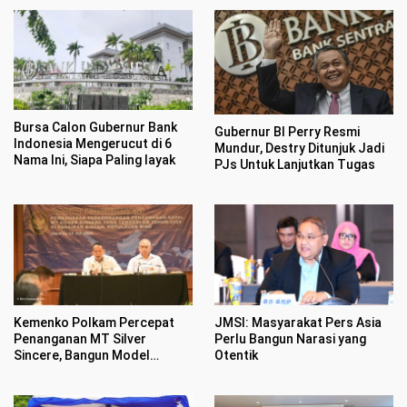
Bursa Calon Gubernur Bank
Gubernur BI Perry Resmi
Indonesia Mengerucut di 6
Mundur, Destry Ditunjuk Jadi
Nama Ini, Siapa Paling layak
PJs Untuk Lanjutkan Tugas
Kemenko Polkam Percepat
JMSI: Masyarakat Pers Asia
Penanganan MT Silver
Perlu Bangun Narasi yang
Sincere, Bangun Model
Otentik
Nasional Penanganan Kapal
Asing Tenggelam