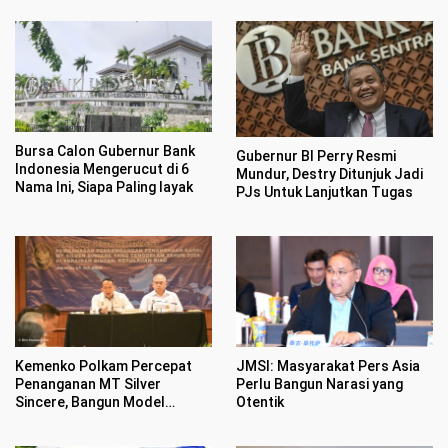
Bursa Calon Gubernur Bank
Gubernur BI Perry Resmi
Indonesia Mengerucut di 6
Mundur, Destry Ditunjuk Jadi
Nama Ini, Siapa Paling layak
PJs Untuk Lanjutkan Tugas
Kemenko Polkam Percepat
JMSI: Masyarakat Pers Asia
Penanganan MT Silver
Perlu Bangun Narasi yang
Sincere, Bangun Model
Otentik
Nasional Penanganan Kapal
Asing Tenggelam