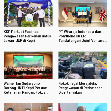
KKP Perkuat Fasilitas
PT Wiraraja Indonesia dan
Pengawasan Perikanan untuk
Polythene UK Ltd
Lawan IUUF di Kepri
Tandatangani Joint Venture
Senilai Rp1,17 Triliun
Wamentan Sudaryono
Rokok Ilegal Merajalela,
Dorong HKTI Kepri Perkuat
Pengawasan di Perbatasan
Ketahanan Pangan, Fokus
Dipertanyakan
Kembangkan Komoditas
Strategis