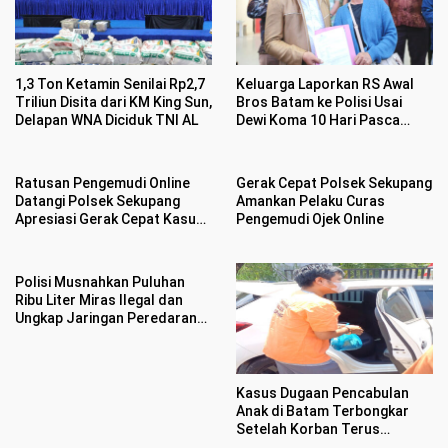
1,3 Ton Ketamin Senilai Rp2,7
Keluarga Laporkan RS Awal
Triliun Disita dari KM King Sun,
Bros Batam ke Polisi Usai
Delapan WNA Diciduk TNI AL
Dewi Koma 10 Hari Pasca
Operasi Ambeien
Ratusan Pengemudi Online
Gerak Cepat Polsek Sekupang
Datangi Polsek Sekupang
Amankan Pelaku Curas
Apresiasi Gerak Cepat Kasus
Pengemudi Ojek Online
Perampasan Motor
Polisi Musnahkan Puluhan
Ribu Liter Miras Ilegal dan
Ungkap Jaringan Peredaran
Senjata Api Lintas Negara
Kasus Dugaan Pencabulan
Anak di Batam Terbongkar
Setelah Korban Terus
Menangis Kesakitan