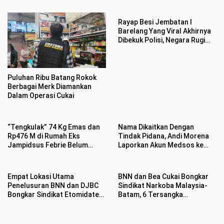
Rayap Besi Jembatan I
Barelang Yang Viral Akhirnya
Dibekuk Polisi, Negara Rugi
Rp400 Juta
Puluhan Ribu Batang Rokok
Berbagai Merk Diamankan
Dalam Operasi Cukai
“Tengkulak” 74 Kg Emas dan
Nama Dikaitkan Dengan
Rp476 M di Rumah Eks
Tindak Pidana, Andi Morena
Jampidsus Febrie Belum
Laporkan Akun Medsos ke
Jelas
Polda Kepri
Empat Lokasi Utama
BNN dan Bea Cukai Bongkar
Penelusuran BNN dan DJBC
Sindikat Narkoba Malaysia-
Bongkar Sindikat Etomidate
Batam, 6 Tersangka
di Batam
Ditangkap Sembunyikan
Etomidate Dalam Makanan