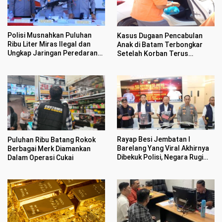
Polisi Musnahkan Puluhan
Kasus Dugaan Pencabulan
Ribu Liter Miras Ilegal dan
Anak di Batam Terbongkar
Ungkap Jaringan Peredaran
Setelah Korban Terus
Senjata Api Lintas Negara
Menangis Kesakitan
Rayap Besi Jembatan I
Puluhan Ribu Batang Rokok
Barelang Yang Viral Akhirnya
Berbagai Merk Diamankan
Dibekuk Polisi, Negara Rugi
Dalam Operasi Cukai
Rp400 Juta