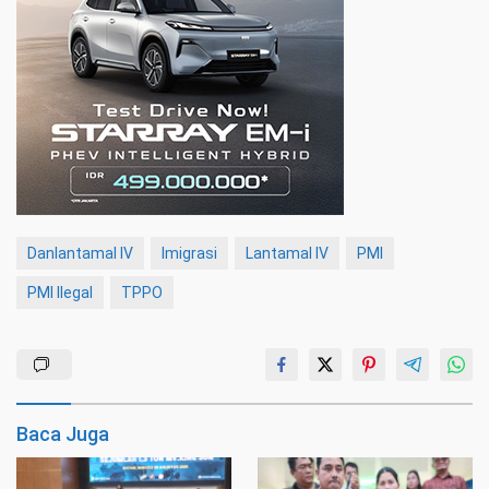
Danlantamal IV
Imigrasi
Lantamal IV
PMI
PMI Ilegal
TPPO
Baca Juga