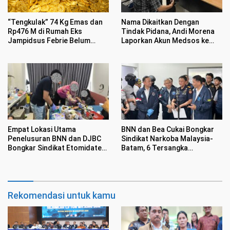
“Tengkulak” 74 Kg Emas dan
Nama Dikaitkan Dengan
Rp476 M di Rumah Eks
Tindak Pidana, Andi Morena
Jampidsus Febrie Belum
Laporkan Akun Medsos ke
Jelas
Polda Kepri
Empat Lokasi Utama
BNN dan Bea Cukai Bongkar
Penelusuran BNN dan DJBC
Sindikat Narkoba Malaysia-
Bongkar Sindikat Etomidate
Batam, 6 Tersangka
di Batam
Ditangkap Sembunyikan
Etomidate Dalam Makanan
Rekomendasi untuk kamu