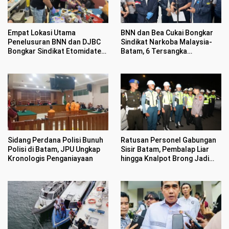
Empat Lokasi Utama
BNN dan Bea Cukai Bongkar
Penelusuran BNN dan DJBC
Sindikat Narkoba Malaysia-
Bongkar Sindikat Etomidate
Batam, 6 Tersangka
di Batam
Ditangkap Sembunyikan
Etomidate Dalam Makanan
Sidang Perdana Polisi Bunuh
Ratusan Personel Gabungan
Polisi di Batam, JPU Ungkap
Sisir Batam, Pembalap Liar
Kronologis Penganiayaan
hingga Knalpot Brong Jadi
Sasaran