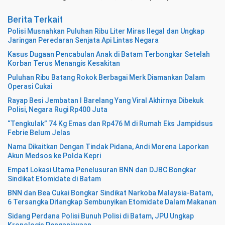
Berita Terkait
Polisi Musnahkan Puluhan Ribu Liter Miras Ilegal dan Ungkap
Jaringan Peredaran Senjata Api Lintas Negara
Kasus Dugaan Pencabulan Anak di Batam Terbongkar Setelah
Korban Terus Menangis Kesakitan
Puluhan Ribu Batang Rokok Berbagai Merk Diamankan Dalam
Operasi Cukai
Rayap Besi Jembatan I Barelang Yang Viral Akhirnya Dibekuk
Polisi, Negara Rugi Rp400 Juta
“Tengkulak” 74 Kg Emas dan Rp476 M di Rumah Eks Jampidsus
Febrie Belum Jelas
Nama Dikaitkan Dengan Tindak Pidana, Andi Morena Laporkan
Akun Medsos ke Polda Kepri
Empat Lokasi Utama Penelusuran BNN dan DJBC Bongkar
Sindikat Etomidate di Batam
BNN dan Bea Cukai Bongkar Sindikat Narkoba Malaysia-Batam,
6 Tersangka Ditangkap Sembunyikan Etomidate Dalam Makanan
Sidang Perdana Polisi Bunuh Polisi di Batam, JPU Ungkap
Kronologis Penganiayaan