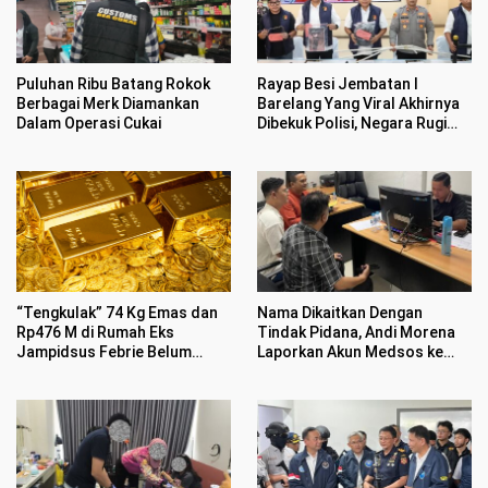
Puluhan Ribu Batang Rokok
Rayap Besi Jembatan I
Berbagai Merk Diamankan
Barelang Yang Viral Akhirnya
Dalam Operasi Cukai
Dibekuk Polisi, Negara Rugi
Rp400 Juta
“Tengkulak” 74 Kg Emas dan
Nama Dikaitkan Dengan
Rp476 M di Rumah Eks
Tindak Pidana, Andi Morena
Jampidsus Febrie Belum
Laporkan Akun Medsos ke
Jelas
Polda Kepri