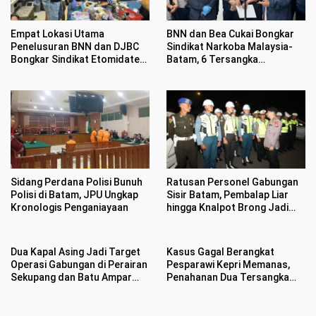
Empat Lokasi Utama
BNN dan Bea Cukai Bongkar
Penelusuran BNN dan DJBC
Sindikat Narkoba Malaysia-
Bongkar Sindikat Etomidate
Batam, 6 Tersangka
di Batam
Ditangkap Sembunyikan
Etomidate Dalam Makanan
Sidang Perdana Polisi Bunuh
Ratusan Personel Gabungan
Polisi di Batam, JPU Ungkap
Sisir Batam, Pembalap Liar
Kronologis Penganiayaan
hingga Knalpot Brong Jadi
Sasaran
Dua Kapal Asing Jadi Target
Kasus Gagal Berangkat
Operasi Gabungan di Perairan
Pesparawi Kepri Memanas,
Sekupang dan Batu Ampar
Penahanan Dua Tersangka
Batam
Masih Ditunda