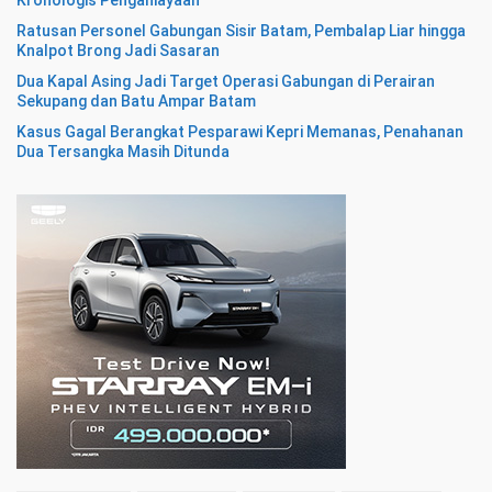
Ratusan Personel Gabungan Sisir Batam, Pembalap Liar hingga
Knalpot Brong Jadi Sasaran
Dua Kapal Asing Jadi Target Operasi Gabungan di Perairan
Sekupang dan Batu Ampar Batam
Kasus Gagal Berangkat Pesparawi Kepri Memanas, Penahanan
Dua Tersangka Masih Ditunda