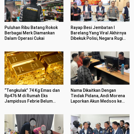
Puluhan Ribu Batang Rokok
Rayap Besi Jembatan I
Berbagai Merk Diamankan
Barelang Yang Viral Akhirnya
Dalam Operasi Cukai
Dibekuk Polisi, Negara Rugi
Rp400 Juta
“Tengkulak” 74 Kg Emas dan
Nama Dikaitkan Dengan
Rp476 M di Rumah Eks
Tindak Pidana, Andi Morena
Jampidsus Febrie Belum
Laporkan Akun Medsos ke
Jelas
Polda Kepri