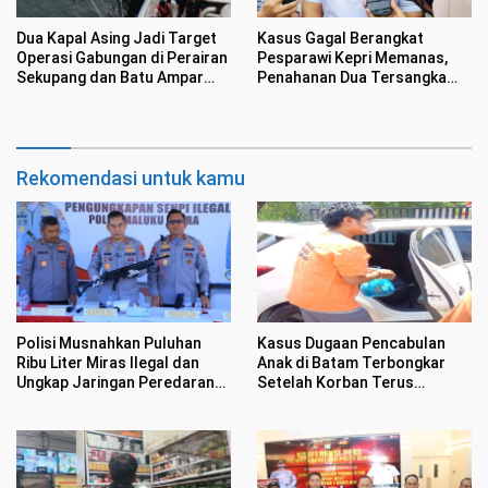
Dua Kapal Asing Jadi Target
Kasus Gagal Berangkat
Operasi Gabungan di Perairan
Pesparawi Kepri Memanas,
Sekupang dan Batu Ampar
Penahanan Dua Tersangka
Batam
Masih Ditunda
Rekomendasi untuk kamu
Polisi Musnahkan Puluhan
Kasus Dugaan Pencabulan
Ribu Liter Miras Ilegal dan
Anak di Batam Terbongkar
Ungkap Jaringan Peredaran
Setelah Korban Terus
Senjata Api Lintas Negara
Menangis Kesakitan