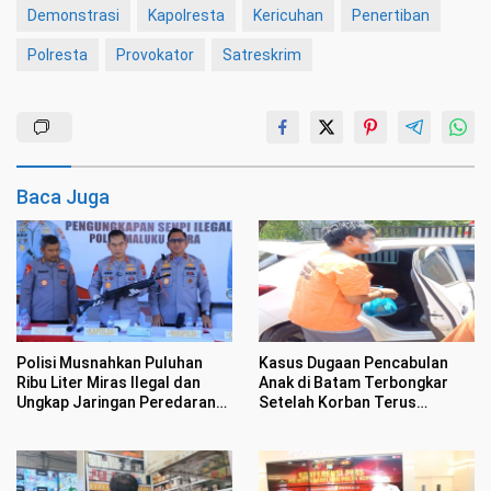
Demonstrasi
Kapolresta
Kericuhan
Penertiban
Polresta
Provokator
Satreskrim
Baca Juga
Polisi Musnahkan Puluhan
Kasus Dugaan Pencabulan
Ribu Liter Miras Ilegal dan
Anak di Batam Terbongkar
Ungkap Jaringan Peredaran
Setelah Korban Terus
Senjata Api Lintas Negara
Menangis Kesakitan