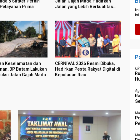
B
ada 5 Satker Peraih
Jalan Gajah Mada Hadirkan
 Pelayanan Prima
Jalan yang Lebih Berkualitas
In
dan Nyaman
is
P
an Keselamatan dan
CERNIVAL 2026 Resmi Dibuka,
Ok
an, BP Batam Lakukan
Hadirkan Pesta Rakyat Digital di
R
uksi Jalan Gajah Mada
Kepulauan Riau
Hu
Ag
Ra
Se
P
Ma
Po
Pe
Be
Ma