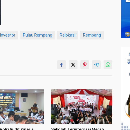
Investor
Pulau Rempang
Relokasi
Rempang
olri Audit Kinerja
Sekolah Terintegrasi Merah