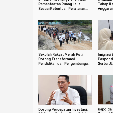
Pemanfaatan Ruang Laut
Tahap II 
Sesuai Ketentuan Peraturan
Anggara
Perundang-undangan
Sekolah Rakyat Merah Putih
Imigrasi
Dorong Transformasi
Paspor d
Pendidikan dan Pengembangan
Serbu UL
SDM Kota Batam
Kapolda 
Dorong Percepatan Investasi,