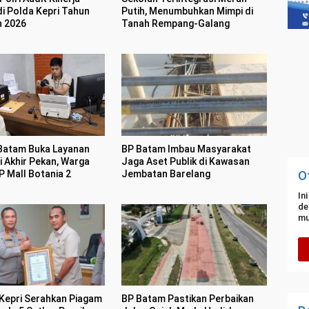
di Polda Kepri Tahun
Putih, Menumbuhkan Mimpi di
n 2026
Tanah Rempang-Galang
 Batam Buka Layanan
BP Batam Imbau Masyarakat
i Akhir Pekan, Warga
Jaga Aset Publik di Kawasan
P Mall Botania 2
Jembatan Barelang
O
In
de
mu
Kepri Serahkan Piagam
BP Batam Pastikan Perbaikan