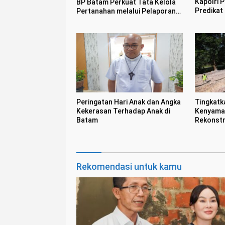
Kapolri P
BP Batam Perkuat Tata Kelola
Predikat
Pertanahan melalui Pelaporan
Mandiri LMS
Peringatan Hari Anak dan Angka
Tingkatk
Kekerasan Terhadap Anak di
Kenyaman
Batam
Rekonstr
Rekomendasi untuk kamu