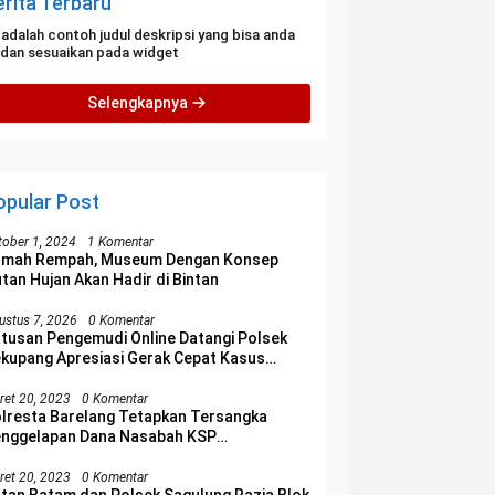
erita Terbaru
i adalah contoh judul deskripsi yang bisa anda
i dan sesuaikan pada widget
Selengkapnya
opular Post
tober 1, 2024
1 Komentar
umah Rempah, Museum Dengan Konsep
tan Hujan Akan Hadir di Bintan
ustus 7, 2026
0 Komentar
tusan Pengemudi Online Datangi Polsek
kupang Apresiasi Gerak Cepat Kasus
erampasan Motor
ret 20, 2023
0 Komentar
lresta Barelang Tetapkan Tersangka
nggelapan Dana Nasabah KSP
lakangpadang
ret 20, 2023
0 Komentar