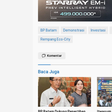
BP Batam
Demonstrasi
Investasi
Rempang Eco-City
Komentar
Baca Juga
BP Batam Dukung Penertiban
Itwasum P