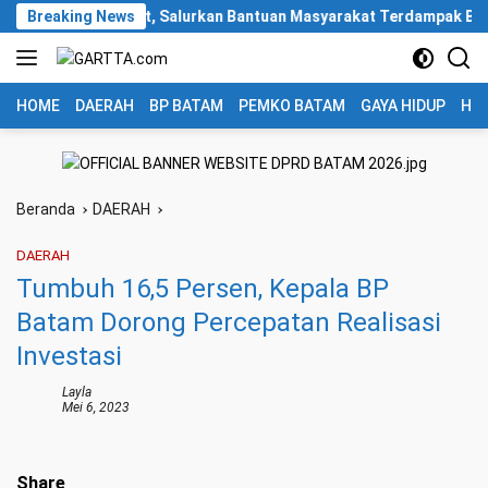
Langsung
a Gerak Cepat, Salurkan Bantuan Masyarakat Terdampak Bencana Ba
Breaking News
ke
konten
HOME
DAERAH
BP BATAM
PEMKO BATAM
GAYA HIDUP
HUK
Beranda
DAERAH
DAERAH
Tumbuh 16,5 Persen, Kepala BP
Batam Dorong Percepatan Realisasi
Investasi
Layla
Mei 6, 2023
Share