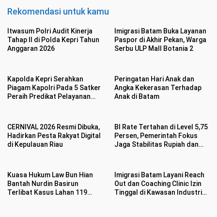
Rekomendasi untuk kamu
Itwasum Polri Audit Kinerja
Imigrasi Batam Buka Layanan
Tahap II di Polda Kepri Tahun
Paspor di Akhir Pekan, Warga
Anggaran 2026
Serbu ULP Mall Botania 2
Kapolda Kepri Serahkan
Peringatan Hari Anak dan
Piagam Kapolri Pada 5 Satker
Angka Kekerasan Terhadap
Peraih Predikat Pelayanan
Anak di Batam
Prima
CERNIVAL 2026 Resmi Dibuka,
BI Rate Tertahan di Level 5,75
Hadirkan Pesta Rakyat Digital
Persen, Pemerintah Fokus
di Kepulauan Riau
Jaga Stabilitas Rupiah dan
Inflasi
Kuasa Hukum Law Bun Hian
Imigrasi Batam Layani Reach
Bantah Nurdin Basirun
Out dan Coaching Clinic Izin
Terlibat Kasus Lahan 119
Tinggal di Kawasan Industri
Hektar di Desa Penarah
Tunas Prima