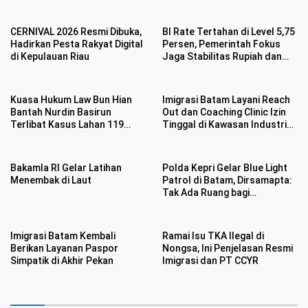
Prima
CERNIVAL 2026 Resmi Dibuka,
BI Rate Tertahan di Level 5,75
Hadirkan Pesta Rakyat Digital
Persen, Pemerintah Fokus
di Kepulauan Riau
Jaga Stabilitas Rupiah dan
Inflasi
Kuasa Hukum Law Bun Hian
Imigrasi Batam Layani Reach
Bantah Nurdin Basirun
Out dan Coaching Clinic Izin
Terlibat Kasus Lahan 119
Tinggal di Kawasan Industri
Hektar di Desa Penarah
Tunas Prima
Bakamla RI Gelar Latihan
Polda Kepri Gelar Blue Light
Menembak di Laut
Patrol di Batam, Dirsamapta:
Tak Ada Ruang bagi
Premanisme
Imigrasi Batam Kembali
Ramai Isu TKA Ilegal di
Berikan Layanan Paspor
Nongsa, Ini Penjelasan Resmi
Simpatik di Akhir Pekan
Imigrasi dan PT CCYR