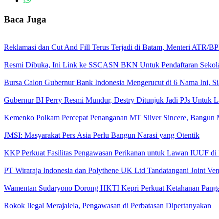
Baca Juga
Reklamasi dan Cut And Fill Terus Terjadi di Batam, Menteri ATR/
Resmi Dibuka, Ini Link ke SSCASN BKN Untuk Pendaftaran Sekol
Bursa Calon Gubernur Bank Indonesia Mengerucut di 6 Nama Ini, Si
Gubernur BI Perry Resmi Mundur, Destry Ditunjuk Jadi PJs Untuk L
Kemenko Polkam Percepat Penanganan MT Silver Sincere, Bangun 
JMSI: Masyarakat Pers Asia Perlu Bangun Narasi yang Otentik
KKP Perkuat Fasilitas Pengawasan Perikanan untuk Lawan IUUF di
PT Wiraraja Indonesia dan Polythene UK Ltd Tandatangani Joint Vent
Wamentan Sudaryono Dorong HKTI Kepri Perkuat Ketahanan Panga
Rokok Ilegal Merajalela, Pengawasan di Perbatasan Dipertanyakan