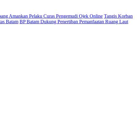
pang Amankan Pelaku Curas Pengemudi Ojek Online
Tangis Korban
tas Batam
BP Batam Dukung Penertiban Pemanfaatan Ruang Laut