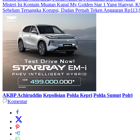
Misteri Isi Kontain Muatan Kapal Mv Golden Star 1 Yang Hanyut,
Sebelum Tersangka Korupsi, Dadan Pernah Teken Anggaran Rp113,
AKBP Achiruddin
Kepolisian
Polda Kepri
Polda Sumut
Polri
Komentar