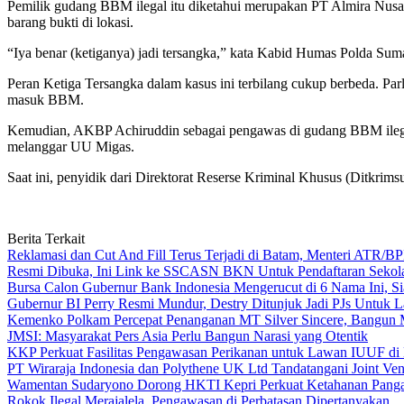
Pemilik gudang BBM ilegal itu diketahui merupakan PT Almira Nusa 
barang bukti di lokasi.
“Iya benar (ketiganya) jadi tersangka,” kata Kabid Humas Polda Su
Peran Ketiga Tersangka dalam kasus ini terbilang cukup berbeda. P
masuk BBM.
Kemudian, AKBP Achiruddin sebagai pengawas di gudang BBM ilegal 
melanggar UU Migas.
Saat ini, penyidik dari Direktorat Reserse Kriminal Khusus (Ditkrims
Berita Terkait
Reklamasi dan Cut And Fill Terus Terjadi di Batam, Menteri ATR/
Resmi Dibuka, Ini Link ke SSCASN BKN Untuk Pendaftaran Sekol
Bursa Calon Gubernur Bank Indonesia Mengerucut di 6 Nama Ini, Si
Gubernur BI Perry Resmi Mundur, Destry Ditunjuk Jadi PJs Untuk L
Kemenko Polkam Percepat Penanganan MT Silver Sincere, Bangun 
JMSI: Masyarakat Pers Asia Perlu Bangun Narasi yang Otentik
KKP Perkuat Fasilitas Pengawasan Perikanan untuk Lawan IUUF di
PT Wiraraja Indonesia dan Polythene UK Ltd Tandatangani Joint Vent
Wamentan Sudaryono Dorong HKTI Kepri Perkuat Ketahanan Panga
Rokok Ilegal Merajalela, Pengawasan di Perbatasan Dipertanyakan