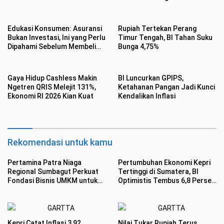
Edukasi Konsumen: Asuransi
Rupiah Tertekan Perang
Bukan Investasi, Ini yang Perlu
Timur Tengah, BI Tahan Suku
Dipahami Sebelum Membeli
Bunga 4,75%
Polis
Gaya Hidup Cashless Makin
BI Luncurkan GPIPS,
Ngetren QRIS Melejit 131%,
Ketahanan Pangan Jadi Kunci
Ekonomi RI 2026 Kian Kuat
Kendalikan Inflasi
Rekomendasi untuk kamu
Pertamina Patra Niaga
Pertumbuhan Ekonomi Kepri
Regional Sumbagut Perkuat
Tertinggi di Sumatera, BI
Fondasi Bisnis UMKM untuk
Optimistis Tembus 6,8 Persen
Menembus Pasar Global
di 2026
Kepri Catat Inflasi 3,92
Nilai Tukar Rupiah Terus