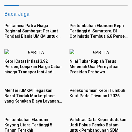
Baca Juga
Pertamina Patra Niaga
Pertumbuhan Ekonomi Kepri
Regional Sumbagut Perkuat
Tertinggi di Sumatera, BI
Fondasi Bisnis UMKM untuk
Optimistis Tembus 6,8 Persen
Menembus Pasar Global
di 2026
Kepri Catat Inflasi 3,92
Nilai Tukar Rupiah Terus
Persen, Lonjakan Harga Cabai
Melemah Usai Pernyataan
hingga Transportasi Jadi
Presiden Prabowo
Biang Kerok
Menteri UMKM Tegaskan
Perekonomian Kepri Tumbuh
Bakal Tindak Marketplace
Kuat Pada Triwulan I 2026
yang Kenakan Biaya Layanan
Baru hingga Picu Keresahan
Pertumbuhan Ekonomi
Validitas Data Kependudukan
Kayong Utara Tertinggi 5
Jadi Fokus Pemko Batam
Tahun Terakhir
untuk Pembangunan SDM