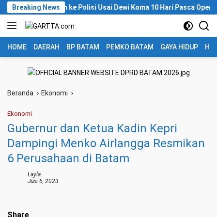
Langsung
l Bros Batam ke Polisi Usai Dewi Koma 10 Hari Pasca Operasi Ambe
Breaking News
ke
konten
HOME
DAERAH
BP BATAM
PEMKO BATAM
GAYA HIDUP
HUK
Beranda
Ekonomi
Ekonomi
Gubernur dan Ketua Kadin Kepri
Dampingi Menko Airlangga Resmikan
6 Perusahaan di Batam
Layla
Juni 6, 2023
Share