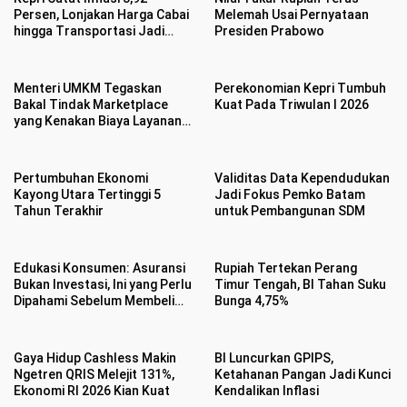
Persen, Lonjakan Harga Cabai
Melemah Usai Pernyataan
hingga Transportasi Jadi
Presiden Prabowo
Biang Kerok
Menteri UMKM Tegaskan
Perekonomian Kepri Tumbuh
Bakal Tindak Marketplace
Kuat Pada Triwulan I 2026
yang Kenakan Biaya Layanan
Baru hingga Picu Keresahan
Pertumbuhan Ekonomi
Validitas Data Kependudukan
Kayong Utara Tertinggi 5
Jadi Fokus Pemko Batam
Tahun Terakhir
untuk Pembangunan SDM
Edukasi Konsumen: Asuransi
Rupiah Tertekan Perang
Bukan Investasi, Ini yang Perlu
Timur Tengah, BI Tahan Suku
Dipahami Sebelum Membeli
Bunga 4,75%
Polis
Gaya Hidup Cashless Makin
BI Luncurkan GPIPS,
Ngetren QRIS Melejit 131%,
Ketahanan Pangan Jadi Kunci
Ekonomi RI 2026 Kian Kuat
Kendalikan Inflasi