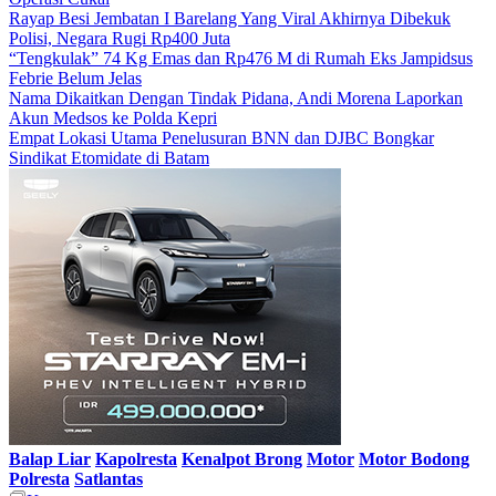
Rayap Besi Jembatan I Barelang Yang Viral Akhirnya Dibekuk
Polisi, Negara Rugi Rp400 Juta
“Tengkulak” 74 Kg Emas dan Rp476 M di Rumah Eks Jampidsus
Febrie Belum Jelas
Nama Dikaitkan Dengan Tindak Pidana, Andi Morena Laporkan
Akun Medsos ke Polda Kepri
Empat Lokasi Utama Penelusuran BNN dan DJBC Bongkar
Sindikat Etomidate di Batam
Balap Liar
Kapolresta
Kenalpot Brong
Motor
Motor Bodong
Polresta
Satlantas