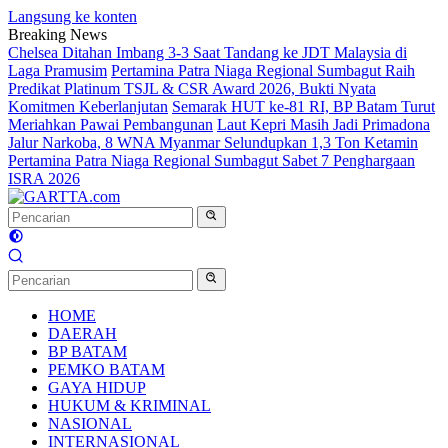
Langsung ke konten
Breaking News
Chelsea Ditahan Imbang 3-3 Saat Tandang ke JDT Malaysia di
Laga Pramusim
Pertamina Patra Niaga Regional Sumbagut Raih
Predikat Platinum TSJL & CSR Award 2026, Bukti Nyata
Komitmen Keberlanjutan
Semarak HUT ke-81 RI, BP Batam Turut
Meriahkan Pawai Pembangunan
Laut Kepri Masih Jadi Primadona
Jalur Narkoba, 8 WNA Myanmar Selundupkan 1,3 Ton Ketamin
Pertamina Patra Niaga Regional Sumbagut Sabet 7 Penghargaan
ISRA 2026
HOME
DAERAH
BP BATAM
PEMKO BATAM
GAYA HIDUP
HUKUM & KRIMINAL
NASIONAL
INTERNASIONAL