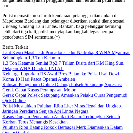
sangat membahayakan pengguna jalan lain, terutama pada malam
hari.
Polisi memastikan seluruh kendaraan pelanggar diamankan di
Mapolresta Barelang dan pelanggar diberikan sanksi tilang sesuai
Undang-Undang Lalu Lintas. Bahkan, bagi pelanggar berulang
lebih dari tiga kali, polisi menyiapkan langkah tegas berupa
pencabutan SIM sementara.(*)
Berita Terkait
Laut Kepri Masih Jadi Primadona Jalur Narkoba, 8 WNA Myanmar
Selundupkan 1,3 Ton Ketamin
1,3 Ton Ketamin Senilai Rp2,7 Triliun Disita dari KM King Sun,
Delapan WNA Diciduk TNI AL
Keluarga Laporkan RS Awal Bros Batam ke Polisi Usai Dewi
Koma 10 Hari Pasca Operasi Ambeien
Ratusan Pengemudi Online Datangi Polsek Sekupang Apresiasi
Gerak Cepat Kasus Perampasan Motor
Gerak Cepat Polsek Sekupang Amankan Pelaku Curas Pengemudi
Ojek Online
Polisi Musnahkan Puluhan Ribu Liter Miras Ilegal dan Ungkap
Jaringan Peredaran Senjata Api Lintas Negara
Kasus Dugaan Pencabulan Anak di Batam Terbongkar Setelah
Korban Terus Menangis Kesakitan
Puluhan Ribu Batang Rokok Berbagai Merk Diamankan Dalam
Operasi Cukai