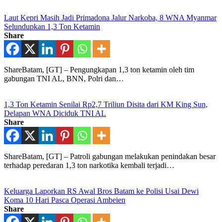
Laut Kepri Masih Jadi Primadona Jalur Narkoba, 8 WNA Myanmar
Selundupkan 1,3 Ton Ketamin
Share
ShareBatam, [GT] – Pengungkapan 1,3 ton ketamin oleh tim
gabungan TNI AL, BNN, Polri dan…
1,3 Ton Ketamin Senilai Rp2,7 Triliun Disita dari KM King Sun,
Delapan WNA Diciduk TNI AL
Share
ShareBatam, [GT] – Patroli gabungan melakukan penindakan besar
terhadap peredaran 1,3 ton narkotika kembali terjadi…
Keluarga Laporkan RS Awal Bros Batam ke Polisi Usai Dewi
Koma 10 Hari Pasca Operasi Ambeien
Share