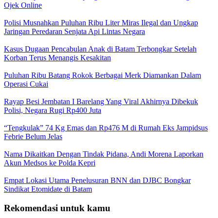
Ojek Online
Polisi Musnahkan Puluhan Ribu Liter Miras Ilegal dan Ungkap
Jaringan Peredaran Senjata Api Lintas Negara
Kasus Dugaan Pencabulan Anak di Batam Terbongkar Setelah
Korban Terus Menangis Kesakitan
Puluhan Ribu Batang Rokok Berbagai Merk Diamankan Dalam
Operasi Cukai
Rayap Besi Jembatan I Barelang Yang Viral Akhirnya Dibekuk
Polisi, Negara Rugi Rp400 Juta
“Tengkulak” 74 Kg Emas dan Rp476 M di Rumah Eks Jampidsus
Febrie Belum Jelas
Nama Dikaitkan Dengan Tindak Pidana, Andi Morena Laporkan
Akun Medsos ke Polda Kepri
Empat Lokasi Utama Penelusuran BNN dan DJBC Bongkar
Sindikat Etomidate di Batam
Rekomendasi untuk kamu