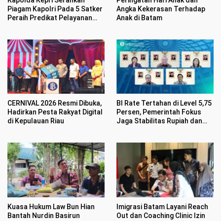
Piagam Kapolri Pada 5 Satker
Angka Kekerasan Terhadap
Peraih Predikat Pelayanan
Anak di Batam
Prima
CERNIVAL 2026 Resmi Dibuka,
BI Rate Tertahan di Level 5,75
Hadirkan Pesta Rakyat Digital
Persen, Pemerintah Fokus
di Kepulauan Riau
Jaga Stabilitas Rupiah dan
Inflasi
Kuasa Hukum Law Bun Hian
Imigrasi Batam Layani Reach
Bantah Nurdin Basirun
Out dan Coaching Clinic Izin