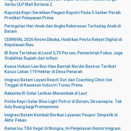
Serbu ULP Mall Botania 2
Kapolda Kepri Serahkan Piagam Kapolri Pada 5 Satker Peraih
Predikat Pelayanan Prima
Peringatan Hari Anak dan Angka Kekerasan Terhadap Anak di
Batam
CERNIVAL 2026 Resmi Dibuka, Hadirkan Pesta Rakyat Digital di
Kepulauan Riau
BI Rate Tertahan di Level 5,75 Persen, Pemerintah Fokus Jaga
Stabilitas Rupiah dan Inflasi
Kuasa Hukum Law Bun Hian Bantah Nurdin Basirun Terlibat
Kasus Lahan 119 Hektar di Desa Penarah
Imigrasi Batam Layani Reach Out dan Coaching Clinic Izin
Tinggal di Kawasan Industri Tunas Prima
Bakamla RI Gelar Latihan Menembak di Laut
Polda Kepri Gelar Blue Light Patrol di Batam, Dirsamapta: Tak
Ada Ruang bagi Premanisme
Imigrasi Batam Kembali Berikan Layanan Paspor Simpatik di
Akhir Pekan
Ramai Isu TKA Ilegal di Nongsa, Ini Penjelasan Resmi Imigrasi