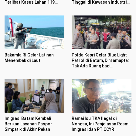
Terlibat Kasus Lahan 119
Tinggal di Kawasan Industri
Hektar di Desa Penarah
Tunas Prima
Polda Kepri Gelar Blue Light
Bakamla RI Gelar Latihan
Patrol di Batam, Dirsamapta:
Menembak di Laut
Tak Ada Ruang bagi
Premanisme
Imigrasi Batam Kembali
Ramai Isu TKA Ilegal di
Berikan Layanan Paspor
Nongsa, Ini Penjelasan Resmi
Simpatik di Akhir Pekan
Imigrasi dan PT CCYR