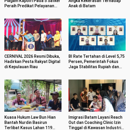
Piagam Kapolri Pada 5 Satker
Angka Kekerasan Terhadap
Peraih Predikat Pelayanan
Anak di Batam
Prima
CERNIVAL 2026 Resmi Dibuka,
BI Rate Tertahan di Level 5,75
Hadirkan Pesta Rakyat Digital
Persen, Pemerintah Fokus
di Kepulauan Riau
Jaga Stabilitas Rupiah dan
Inflasi
Kuasa Hukum Law Bun Hian
Imigrasi Batam Layani Reach
Bantah Nurdin Basirun
Out dan Coaching Clinic Izin
Terlibat Kasus Lahan 119
Tinggal di Kawasan Industri