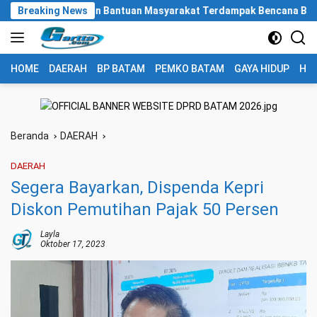
Langsung
 Salurkan Bantuan Masyarakat Terdampak Bencana Banjir di Sumate
Breaking News
ke
konten
HOME
DAERAH
BP BATAM
PEMKO BATAM
GAYA HIDUP
HUK
Beranda
DAERAH
DAERAH
Segera Bayarkan, Dispenda Kepri
Diskon Pemutihan Pajak 50 Persen
Layla
Oktober 17, 2023