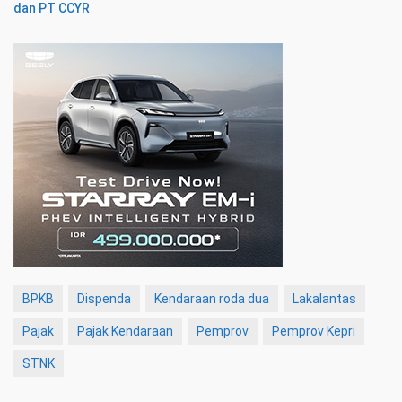
dan PT CCYR
BPKB
Dispenda
Kendaraan roda dua
Lakalantas
Pajak
Pajak Kendaraan
Pemprov
Pemprov Kepri
STNK