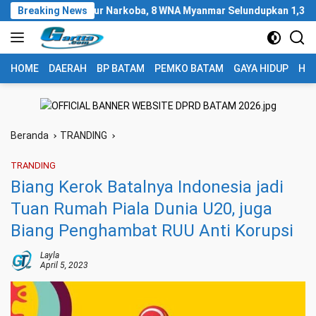
Langsung
ona Jalur Narkoba, 8 WNA Myanmar Selundupkan 1,3 Ton Ketamin
Breaking News
ke
konten
HOME
DAERAH
BP BATAM
PEMKO BATAM
GAYA HIDUP
HUK
Beranda
TRANDING
TRANDING
Biang Kerok Batalnya Indonesia jadi
Tuan Rumah Piala Dunia U20, juga
Biang Penghambat RUU Anti Korupsi
Layla
April 5, 2023