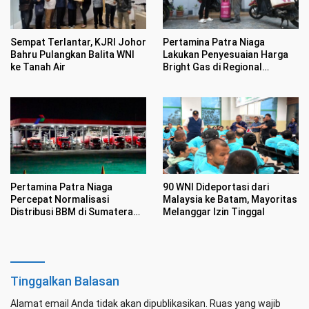
Sempat Terlantar, KJRI Johor
Pertamina Patra Niaga
Bahru Pulangkan Balita WNI
Lakukan Penyesuaian Harga
ke Tanah Air
Bright Gas di Regional
Sumbagut Mulai 14 Juli 2026
Pertamina Patra Niaga
90 WNI Dideportasi dari
Percepat Normalisasi
Malaysia ke Batam, Mayoritas
Distribusi BBM di Sumatera
Melanggar Izin Tinggal
Utara, Operasionalkan
Terminal BBM dan SPBU 24
Jam
Tinggalkan Balasan
Alamat email Anda tidak akan dipublikasikan.
Ruas yang wajib