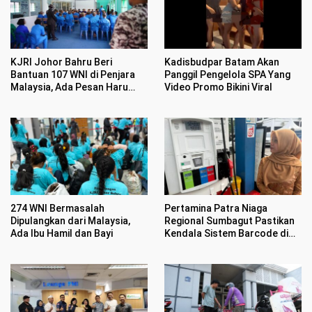
KJRI Johor Bahru Beri
Kadisbudpar Batam Akan
Bantuan 107 WNI di Penjara
Panggil Pengelola SPA Yang
Malaysia, Ada Pesan Haru
Video Promo Bikini Viral
Jelang HUT RI ke 81
274 WNI Bermasalah
Pertamina Patra Niaga
Dipulangkan dari Malaysia,
Regional Sumbagut Pastikan
Ada Ibu Hamil dan Bayi
Kendala Sistem Barcode di
SPBU Karimun Telah
Tertangani