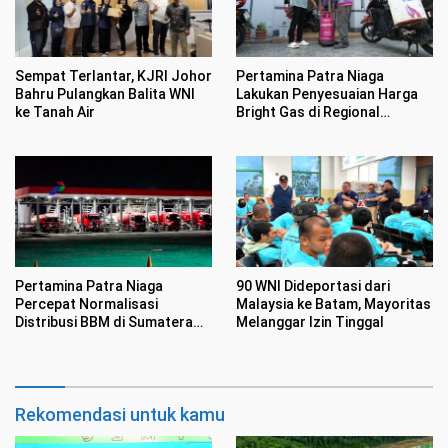
Sempat Terlantar, KJRI Johor
Pertamina Patra Niaga
Bahru Pulangkan Balita WNI
Lakukan Penyesuaian Harga
ke Tanah Air
Bright Gas di Regional
Sumbagut Mulai 14 Juli 2026
Pertamina Patra Niaga
90 WNI Dideportasi dari
Percepat Normalisasi
Malaysia ke Batam, Mayoritas
Distribusi BBM di Sumatera
Melanggar Izin Tinggal
Utara, Operasionalkan
Terminal BBM dan SPBU 24
Jam
Rekomendasi untuk kamu