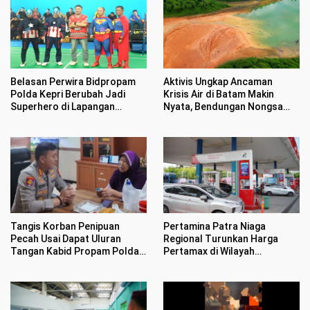
Belasan Perwira Bidpropam
Aktivis Ungkap Ancaman
Polda Kepri Berubah Jadi
Krisis Air di Batam Makin
Superhero di Lapangan
Nyata, Bendungan Nongsa
Badminton
Menyusut 2,5 Meter Dalam
Sekejap
Tangis Korban Penipuan
Pertamina Patra Niaga
Pecah Usai Dapat Uluran
Regional Turunkan Harga
Tangan Kabid Propam Polda
Pertamax di Wilayah
Kepri
Sumbagut Mulai 1 Agustus
2026