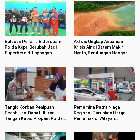
Belasan Perwira Bidpropam
Aktivis Ungkap Ancaman
Polda Kepri Berubah Jadi
Krisis Air di Batam Makin
Superhero di Lapangan
Nyata, Bendungan Nongsa
Badminton
Menyusut 2,5 Meter Dalam
Sekejap
Tangis Korban Penipuan
Pertamina Patra Niaga
Pecah Usai Dapat Uluran
Regional Turunkan Harga
Tangan Kabid Propam Polda
Pertamax di Wilayah
Kepri
Sumbagut Mulai 1 Agustus
2026