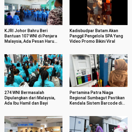
KJRI Johor Bahru Beri
Kadisbudpar Batam Akan
Bantuan 107 WNI di Penjara
Panggil Pengelola SPA Yang
Malaysia, Ada Pesan Haru
Video Promo Bikini Viral
Jelang HUT RI ke 81
274 WNI Bermasalah
Pertamina Patra Niaga
Dipulangkan dari Malaysia,
Regional Sumbagut Pastikan
Ada Ibu Hamil dan Bayi
Kendala Sistem Barcode di
SPBU Karimun Telah
Tertangani