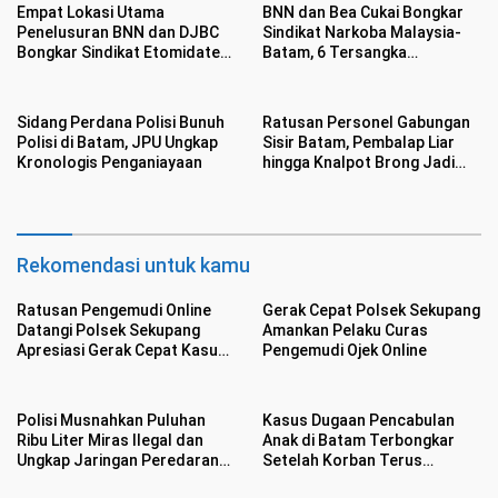
Empat Lokasi Utama
BNN dan Bea Cukai Bongkar
Penelusuran BNN dan DJBC
Sindikat Narkoba Malaysia-
Bongkar Sindikat Etomidate
Batam, 6 Tersangka
di Batam
Ditangkap Sembunyikan
Etomidate Dalam Makanan
Sidang Perdana Polisi Bunuh
Ratusan Personel Gabungan
Polisi di Batam, JPU Ungkap
Sisir Batam, Pembalap Liar
Kronologis Penganiayaan
hingga Knalpot Brong Jadi
Sasaran
Rekomendasi untuk kamu
Ratusan Pengemudi Online
Gerak Cepat Polsek Sekupang
Datangi Polsek Sekupang
Amankan Pelaku Curas
Apresiasi Gerak Cepat Kasus
Pengemudi Ojek Online
Perampasan Motor
Polisi Musnahkan Puluhan
Kasus Dugaan Pencabulan
Ribu Liter Miras Ilegal dan
Anak di Batam Terbongkar
Ungkap Jaringan Peredaran
Setelah Korban Terus
Senjata Api Lintas Negara
Menangis Kesakitan