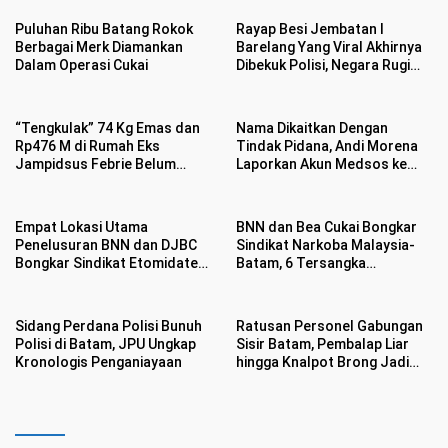
Puluhan Ribu Batang Rokok
Rayap Besi Jembatan I
Berbagai Merk Diamankan
Barelang Yang Viral Akhirnya
Dalam Operasi Cukai
Dibekuk Polisi, Negara Rugi
Rp400 Juta
“Tengkulak” 74 Kg Emas dan
Nama Dikaitkan Dengan
Rp476 M di Rumah Eks
Tindak Pidana, Andi Morena
Jampidsus Febrie Belum
Laporkan Akun Medsos ke
Jelas
Polda Kepri
Empat Lokasi Utama
BNN dan Bea Cukai Bongkar
Penelusuran BNN dan DJBC
Sindikat Narkoba Malaysia-
Bongkar Sindikat Etomidate
Batam, 6 Tersangka
di Batam
Ditangkap Sembunyikan
Etomidate Dalam Makanan
Sidang Perdana Polisi Bunuh
Ratusan Personel Gabungan
Polisi di Batam, JPU Ungkap
Sisir Batam, Pembalap Liar
Kronologis Penganiayaan
hingga Knalpot Brong Jadi
Sasaran