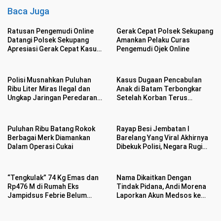
Baca Juga
Ratusan Pengemudi Online
Gerak Cepat Polsek Sekupang
Datangi Polsek Sekupang
Amankan Pelaku Curas
Apresiasi Gerak Cepat Kasus
Pengemudi Ojek Online
Perampasan Motor
Polisi Musnahkan Puluhan
Kasus Dugaan Pencabulan
Ribu Liter Miras Ilegal dan
Anak di Batam Terbongkar
Ungkap Jaringan Peredaran
Setelah Korban Terus
Senjata Api Lintas Negara
Menangis Kesakitan
Puluhan Ribu Batang Rokok
Rayap Besi Jembatan I
Berbagai Merk Diamankan
Barelang Yang Viral Akhirnya
Dalam Operasi Cukai
Dibekuk Polisi, Negara Rugi
Rp400 Juta
“Tengkulak” 74 Kg Emas dan
Nama Dikaitkan Dengan
Rp476 M di Rumah Eks
Tindak Pidana, Andi Morena
Jampidsus Febrie Belum
Laporkan Akun Medsos ke
Jelas
Polda Kepri