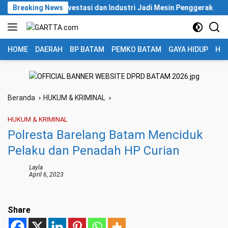
Langsung
99 Persen, Investasi dan Industri Jadi Mesin Penggerak
Breaking News
A
ke
konten
HOME
DAERAH
BP BATAM
PEMKO BATAM
GAYA HIDUP
HUK
Beranda
HUKUM & KRIMINAL
HUKUM & KRIMINAL
Polresta Barelang Batam Menciduk
Pelaku dan Penadah HP Curian
Layla
April 6, 2023
Share