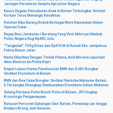
Jaringan Peredaran Senjata Api Lintas Negara
Kasus Dugaan Pencabulan Anak di Batam Terbongkar Setelah
Korban Terus Menangis Kesakitan
Puluhan Ribu Batang Rokok Berbagai Merk Diamankan Dalam
Operasi Cukai
Rayap Besi Jembatan I Barelang Yang Viral Akhirnya Dibekuk
Polisi, Negara Rugi Rp400 Juta
“Tengkulak” 74 Kg Emas dan Rp476 M di Rumah Eks Jampidsus
Febrie Belum Jelas
Nama Dikaitkan Dengan Tindak Pidana, Andi Morena Laporkan
Akun Medsos ke Polda Kepri
Empat Lokasi Utama Penelusuran BNN dan DJBC Bongkar
Sindikat Etomidate di Batam
BNN dan Bea Cukai Bongkar Sindikat Narkoba Malaysia-Batam,
6 Tersangka Ditangkap Sembunyikan Etomidate Dalam Makanan
Sidang Perdana Polisi Bunuh Polisi di Batam, JPU Ungkap
Kronologis Penganiayaan
Ratusan Personel Gabungan Sisir Batam, Pembalap Liar hingga
Knalpot Brong Jadi Sasaran