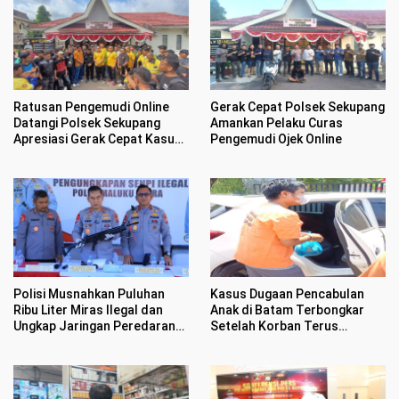
Ratusan Pengemudi Online
Gerak Cepat Polsek Sekupang
Datangi Polsek Sekupang
Amankan Pelaku Curas
Apresiasi Gerak Cepat Kasus
Pengemudi Ojek Online
Perampasan Motor
Polisi Musnahkan Puluhan
Kasus Dugaan Pencabulan
Ribu Liter Miras Ilegal dan
Anak di Batam Terbongkar
Ungkap Jaringan Peredaran
Setelah Korban Terus
Senjata Api Lintas Negara
Menangis Kesakitan