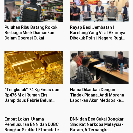
Puluhan Ribu Batang Rokok
Rayap Besi Jembatan I
Berbagai Merk Diamankan
Barelang Yang Viral Akhirnya
Dalam Operasi Cukai
Dibekuk Polisi, Negara Rugi
Rp400 Juta
“Tengkulak” 74 Kg Emas dan
Nama Dikaitkan Dengan
Rp476 M di Rumah Eks
Tindak Pidana, Andi Morena
Jampidsus Febrie Belum
Laporkan Akun Medsos ke
Jelas
Polda Kepri
Empat Lokasi Utama
BNN dan Bea Cukai Bongkar
Penelusuran BNN dan DJBC
Sindikat Narkoba Malaysia-
Bongkar Sindikat Etomidate
Batam, 6 Tersangka