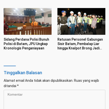
di Batam
Ditangkap Sembunyikan
Etomidate Dalam Makanan
Sidang Perdana Polisi Bunuh
Ratusan Personel Gabungan
Polisi di Batam, JPU Ungkap
Sisir Batam, Pembalap Liar
Kronologis Penganiayaan
hingga Knalpot Brong Jadi
Sasaran
Tinggalkan Balasan
Alamat email Anda tidak akan dipublikasikan.
Ruas yang wajib
ditandai
*