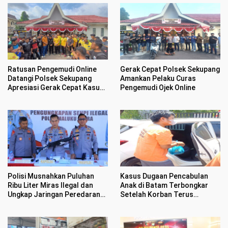
Ratusan Pengemudi Online
Gerak Cepat Polsek Sekupang
Datangi Polsek Sekupang
Amankan Pelaku Curas
Apresiasi Gerak Cepat Kasus
Pengemudi Ojek Online
Perampasan Motor
Polisi Musnahkan Puluhan
Kasus Dugaan Pencabulan
Ribu Liter Miras Ilegal dan
Anak di Batam Terbongkar
Ungkap Jaringan Peredaran
Setelah Korban Terus
Senjata Api Lintas Negara
Menangis Kesakitan