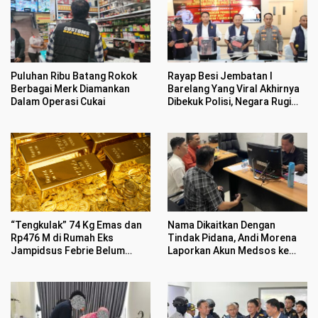
Puluhan Ribu Batang Rokok
Rayap Besi Jembatan I
Berbagai Merk Diamankan
Barelang Yang Viral Akhirnya
Dalam Operasi Cukai
Dibekuk Polisi, Negara Rugi
Rp400 Juta
“Tengkulak” 74 Kg Emas dan
Nama Dikaitkan Dengan
Rp476 M di Rumah Eks
Tindak Pidana, Andi Morena
Jampidsus Febrie Belum
Laporkan Akun Medsos ke
Jelas
Polda Kepri