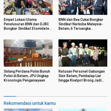
Empat Lokasi Utama
BNN dan Bea Cukai Bongkar
Penelusuran BNN dan DJBC
Sindikat Narkoba Malaysia-
Bongkar Sindikat Etomidate
Batam, 6 Tersangka
di Batam
Ditangkap Sembunyikan
Etomidate Dalam Makanan
Sidang Perdana Polisi Bunuh
Ratusan Personel Gabungan
Polisi di Batam, JPU Ungkap
Sisir Batam, Pembalap Liar
Kronologis Penganiayaan
hingga Knalpot Brong Jadi
Sasaran
Rekomendasi untuk kamu