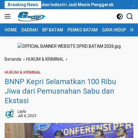
Langsung
tasi dan Industri Jadi Mesin Penggerak
Breaking News
Aktivis Ungkap A
ke
konten
HOME
DAERAH
BP BATAM
PEMKO BATAM
GAYA HIDUP
HUK
Beranda
HUKUM & KRIMINAL
HUKUM & KRIMINAL
BNNP Kepri Selamatkan 100 Ribu
Jiwa dari Pemusnahan Sabu dan
Ekstasi
Layla
Juli 6, 2023