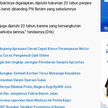
uktinya digelapkan, dijatuhi hukuman 20 tahun penjara
ih berat dibanding PN Batam yang sebelumnya
s juga dijatuhi 20 tahun, karena yang bersangkutan
rkoba lainnya,” tandasnya.(Dtk)
ekupang Apresiasi Gerak Cepat Kasus Perampasan Motor
u Curas Pengemudi Ojek Online
egal dan Ungkap Jaringan Peredaran Senjata Api Lintas
bongkar Setelah Korban Terus Menangis Kesakitan
amankan Dalam Operasi Cukai
hirnya Dibekuk Polisi, Negara Rugi Rp400 Juta
ah Eks Jampidsus Febrie Belum Jelas
Morena Laporkan Akun Medsos ke Polda Kepri
BC Bongkar Sindikat Etomidate di Batam