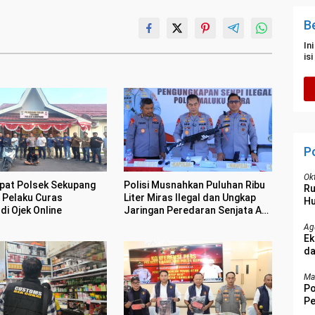
B
In
is
P
Ok
pat Polsek Sekupang
Polisi Musnahkan Puluhan Ribu
R
Pelaku Curas
Liter Miras Ilegal dan Ungkap
Hu
i Ojek Online
Jaringan Peredaran Senjata Api
Lintas Negara
Ag
Ek
da
Ma
Po
Pe
Be