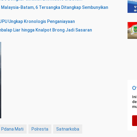
a Malaysia-Batam, 6 Tersangka Ditangkap Sembunyikan
, JPU Ungkap Kronologis Penganiayaan
balap Liar hingga Knalpot Brong Jadi Sasaran
O
In
de
mu
Pdana Mati
Polresta
Satnarkoba