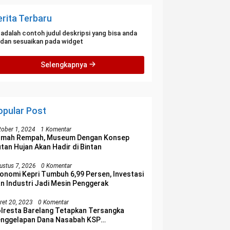
erita Terbaru
i adalah contoh judul deskripsi yang bisa anda
i dan sesuaikan pada widget
Selengkapnya
opular Post
tober 1, 2024
1 Komentar
umah Rempah, Museum Dengan Konsep
tan Hujan Akan Hadir di Bintan
ustus 7, 2026
0 Komentar
onomi Kepri Tumbuh 6,99 Persen, Investasi
n Industri Jadi Mesin Penggerak
ret 20, 2023
0 Komentar
lresta Barelang Tetapkan Tersangka
nggelapan Dana Nasabah KSP
lakangpadang