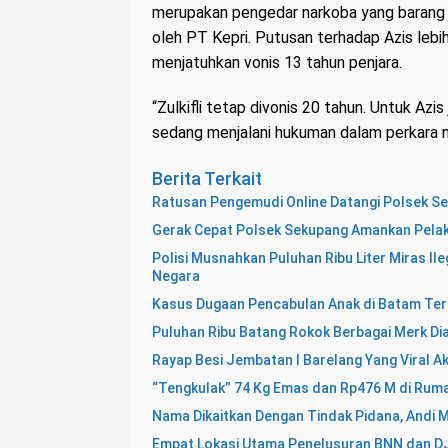
merupakan pengedar narkoba yang barang b
oleh PT Kepri. Putusan terhadap Azis leb
menjatuhkan vonis 13 tahun penjara.
“Zulkifli tetap divonis 20 tahun. Untuk Azi
sedang menjalani hukuman dalam perkara na
Berita Terkait
Ratusan Pengemudi Online Datangi Polsek S
Gerak Cepat Polsek Sekupang Amankan Pelak
Polisi Musnahkan Puluhan Ribu Liter Miras Il
Negara
Kasus Dugaan Pencabulan Anak di Batam Ter
Puluhan Ribu Batang Rokok Berbagai Merk Di
Rayap Besi Jembatan I Barelang Yang Viral Ak
“Tengkulak” 74 Kg Emas dan Rp476 M di Rum
Nama Dikaitkan Dengan Tindak Pidana, Andi 
Empat Lokasi Utama Penelusuran BNN dan DJ