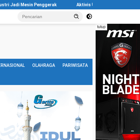
erak
Aktivis Ungkap Ancaman Krisis Air di Batam Makin N
tutup
ERNASIONAL
OLAHRAGA
PARIWISATA