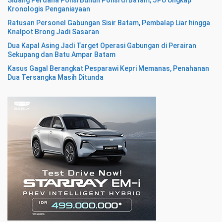
Sidang Perdana Polisi Bunuh Polisi di Batam, JPU Ungkap
Kronologis Penganiayaan
Ratusan Personel Gabungan Sisir Batam, Pembalap Liar hingga
Knalpot Brong Jadi Sasaran
Dua Kapal Asing Jadi Target Operasi Gabungan di Perairan
Sekupang dan Batu Ampar Batam
Kasus Gagal Berangkat Pesparawi Kepri Memanas, Penahanan
Dua Tersangka Masih Ditunda