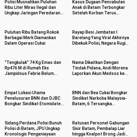
Polisi Musnahkan Puluhan
Kasus Dugaan Pencabulan
Ribu Liter Miras Ilegal dan
Anak di Batam Terbongkar
Ungkap Jaringan Peredaran
Setelah Korban Terus
Senjata Api Lintas Negara
Menangis Kesakitan
Puluhan Ribu Batang Rokok
Rayap Besi Jembatan I
Berbagai Merk Diamankan
Barelang Yang Viral Akhirnya
Dalam Operasi Cukai
Dibekuk Polisi, Negara Rugi
Rp400 Juta
“Tengkulak” 74 Kg Emas dan
Nama Dikaitkan Dengan
Rp476 M di Rumah Eks
Tindak Pidana, Andi Morena
Jampidsus Febrie Belum
Laporkan Akun Medsos ke
Jelas
Polda Kepri
Empat Lokasi Utama
BNN dan Bea Cukai Bongkar
Penelusuran BNN dan DJBC
Sindikat Narkoba Malaysia-
Bongkar Sindikat Etomidate
Batam, 6 Tersangka
di Batam
Ditangkap Sembunyikan
Etomidate Dalam Makanan
Sidang Perdana Polisi Bunuh
Ratusan Personel Gabungan
Polisi di Batam, JPU Ungkap
Sisir Batam, Pembalap Liar
Kronologis Penganiayaan
hingga Knalpot Brong Jadi