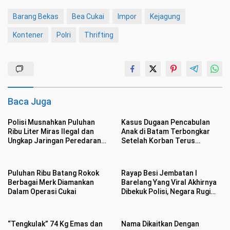
Barang Bekas
Bea Cukai
Impor
Kejagung
Kontener
Polri
Thrifting
Baca Juga
Polisi Musnahkan Puluhan
Kasus Dugaan Pencabulan
Ribu Liter Miras Ilegal dan
Anak di Batam Terbongkar
Ungkap Jaringan Peredaran
Setelah Korban Terus
Senjata Api Lintas Negara
Menangis Kesakitan
Puluhan Ribu Batang Rokok
Rayap Besi Jembatan I
Berbagai Merk Diamankan
Barelang Yang Viral Akhirnya
Dalam Operasi Cukai
Dibekuk Polisi, Negara Rugi
Rp400 Juta
“Tengkulak” 74 Kg Emas dan
Nama Dikaitkan Dengan