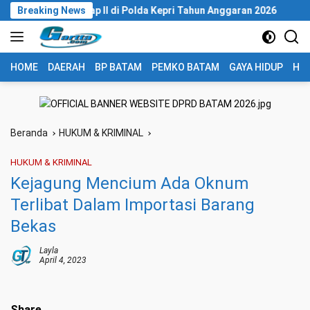
Langsung
t Kinerja Tahap II di Polda Kepri Tahun Anggaran 2026
Breaking News
Poli
ke
konten
HOME
DAERAH
BP BATAM
PEMKO BATAM
GAYA HIDUP
HUK
Beranda
HUKUM & KRIMINAL
HUKUM & KRIMINAL
Kejagung Mencium Ada Oknum
Terlibat Dalam Importasi Barang
Bekas
Layla
April 4, 2023
Share