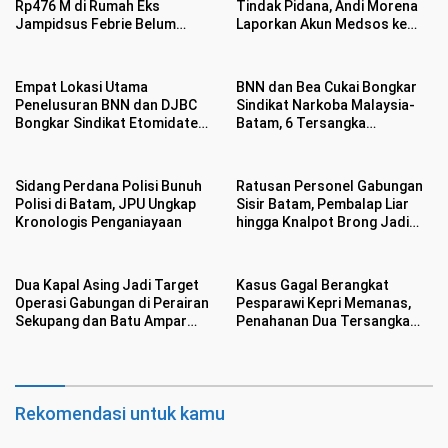
Rp476 M di Rumah Eks
Tindak Pidana, Andi Morena
Jampidsus Febrie Belum
Laporkan Akun Medsos ke
Jelas
Polda Kepri
Empat Lokasi Utama
BNN dan Bea Cukai Bongkar
Penelusuran BNN dan DJBC
Sindikat Narkoba Malaysia-
Bongkar Sindikat Etomidate
Batam, 6 Tersangka
di Batam
Ditangkap Sembunyikan
Etomidate Dalam Makanan
Sidang Perdana Polisi Bunuh
Ratusan Personel Gabungan
Polisi di Batam, JPU Ungkap
Sisir Batam, Pembalap Liar
Kronologis Penganiayaan
hingga Knalpot Brong Jadi
Sasaran
Dua Kapal Asing Jadi Target
Kasus Gagal Berangkat
Operasi Gabungan di Perairan
Pesparawi Kepri Memanas,
Sekupang dan Batu Ampar
Penahanan Dua Tersangka
Batam
Masih Ditunda
Rekomendasi untuk kamu